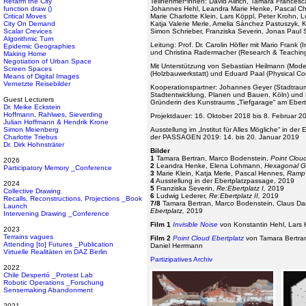
Refarm the City
Teilnehmer*innen: David Allrich, Tamara Francesc
function draw ()
Johannes Hehl, Leandra Marie Henke, Pascal Chr
Critical Moves
Marie Charlotte Klein, Lars Köppl, Peter Krohn,
City On Demand
Katja Valerie Merle, Amelia Sánchez Pastuszyk, 
Scalar Crevices
Simon Schrieber, Franziska Severin, Jonas Paul 
Algorithmic Turn
Leitung: Prof. Dr. Carolin Höfler mit Mario Frank (
Epidemic Geographies
und Christina Radermacher (Research & Teaching
Making Home
Negotiation of Urban Space
Mit Unterstützung von Sebastian Heilmann (Model
Screen Spaces
(Holzbauwerkstatt) und Eduard Paal (Physical C
Means of Digital Images
Vernetzte Reisebilder
Kooperationspartner: Johannes Geyer (Stadtra
Stadtentwicklung, Planen und Bauen, Köln) und M
Guest Lecturers
Gründerin des Kunstraums „Tiefgarage“ am Ebert-
Dr. Meike Eckstein
Hoffmann, Rahlwes, Sieverding
Projektdauer: 16. Oktober 2018 bis 8. Februar 2
Julian Hoffmann & Hendrik Krone
Simon Meienberg
Ausstellung im „Institut für Alles Mögliche“ in d
Charlotte Triebus
der PASSAGEN 2019: 14. bis 20. Januar 2019
Dr. Dirk Hohnsträter
Bilder
1
Tamara Bertran, Marco Bodenstein,
Point Clou
2026
2
Leandra Henke, Elena Lohmann,
Hexagonal G
Participatory Memory _Conference
3
Marie Klein, Katja Merle, Pascal Hennes,
Ramp 
4
Ausstellung in der Ebertplatzpassage, 2019
2024
5
Franziska Severin,
Re:Ebertplatz I,
2019
Collective Drawing
6
Ludwig Lederer,
Re:Ebertplatz II,
2019
Recalls, Reconstructions, Projections _Book
7/8
Tamara Bertran, Marco Bodenstein, Claus Da
Launch
Ebertplatz,
2019
Intervening Drawing _Conference
Film 1
Invisible Noise
von Konstantin Hehl, Lars 
2023
Terrains vagues
Film 2
Point Cloud Ebertplatz
von Tamara Bertra
Attending [to] Futures _Publication
Daniel Herrmann
Virtuelle Realitäten im DAZ Berlin
Partizipatives Archiv
2022
Chile Despertó _Protest Lab
Robotic Operations _Forschung
Sensemaking Abandonment
2021