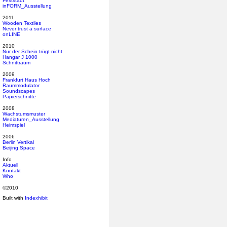
Feststadt
inFORM_Ausstellung
2011
Wooden Textiles
Never trust a surface
onLINE
2010
Nur der Schein trügt nicht
Hangar J 1000
Schnittraum
2009
Frankfurt Haus Hoch
Raummodulator
Soundscapes
Papierschnitte
2008
Wachstumsmuster
Mediaturen_Ausstellung
Heimspiel
2006
Berlin Vertikal
Beijing Space
Info
Aktuell
Kontakt
Who
©2010
Built with
Indexhibit