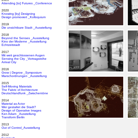
Attending [to] Futures _Conference
2020
Knowing [by] Designing
Design promoviert _Kolloquium
2019
Die unsichtbare Stadt _Ausstellung
2018
Beyond the Senses _Ausstellung
Kino der Moderne _Ausstellung
Echtzeitstadt
2017
Mit weit geschlossenen Augen
Sensing the City _Vortragsreihe
Arrival City
2016
Grow | Degrow _Symposium
Marschordnungen _Ausstellung
2015
Self-Moving Materials
The Fabric of Architecture
Deutschlandfunk _Zwischentöne
2014
Material as Actor
Wer gestaltet die Stadt?
Design of Operative Images
Ken Adam _Ausstellung
Transform Berlin
2013
Out of Control_Ausstellung
2012