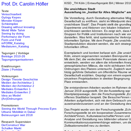
Prof. Dr. Carolin Höfler
KISD _TH Köln | Entwurfsprojekt BA | Winter 201
Die unsichtbare Stadt
Texte
Ausstellung im „Institut für Alles Mögliche“ am
Versuchsarbeit
György Kepes
Die Vorstellung, durch Gestaltung alternative Mö
Monster Körper
Gesellschaft zu eröffnen, steht im Mittelpunkt de
Schleimpilze
unsichtbare Stadt“. Das Projekt stellt die grund
Drawing without knowing
Experimente und Aktionen von lokalen Initiativen 
World Wide Tahrir
erschlossen werden können. Es zeigt sich, dass Akt
Seeing by doing
Gruppen für Politik und Institutionen nach wie v
Performanz der Form
darstellen. Was fehlt, sind systematische Verkn
Form und Feld
informellen Sphäre. Mit dem Projekt „Die unsichtb
inFORM_Katalog
Stadtproduktion skizziert werden, die sich strateg
Mediaturen_Katalog
Informellen öffnet.
Exemplarisch und konkret befasst sich „Die unsich
Tagungen | Vorträge
Köln, einem sogenannten sozialen Brennpunkt ab
Beiträge 2010-26
Mit dem Ziel, die verdeckten Potenziale dieses u
Tagungsorganisationen
entwickeln, werden vor allem die informellen Ane
atmosphärischen Milieus, die nicht sichtbaren Inf
Erwähnungen
Ordnungen des Platzes untersucht. Zugleich wu
Zitate | Porträts
hitzig geführte Debatten um öffentliche Räume wi
Gesellschaft erzählen. Geprägt von einem experim
Vorlesungen
einzelnen Projektarbeiten in direkter Begegnung
Design Theorie Geschichte
Platz entstanden.
Medien der Architektur 1
Medien der Architektur 2
Die entstandenen Arbeiten wurden im Rahmen d
Mediales Entwerfen 1
Januar 2019 ausgestellt. Ort der Ausstellung wa
Mediales Entwerfen 2
Ebertplatzpassage, den die Forschungsstelle „Ech
Idea as Model
offenes Stadtlabor bespielt. Die Besucher*innen
(An)Ordnungen
Arbeiten aufgefordert, sich mit dem Gebrauch un
auseinanderzusetzen und an der Gestaltung des
Promotionen
Seeing the World Through Process Eyes
Das Projekt wurde von der Forschungsstelle „Echtz
Urbane Mobilität in Dakar
Forschungsstelle ist ein kooperativer Zusammens
Betreuungen seit 2018
Architekt*innen, Kulturwissenschaftler*innen und 
Analyse und Gestaltung neu bildender urbaner 
Research Supervision
Kommunikationszusammenhänge widmen, um die 
De/Construct War
Zivilisationsmodell neu zu denken.
Schalker Markt