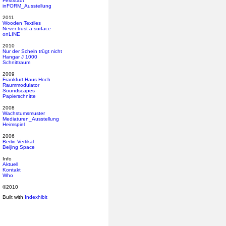
Feststadt
inFORM_Ausstellung
2011
Wooden Textiles
Never trust a surface
onLINE
2010
Nur der Schein trügt nicht
Hangar J 1000
Schnittraum
2009
Frankfurt Haus Hoch
Raummodulator
Soundscapes
Papierschnitte
2008
Wachstumsmuster
Mediaturen_Ausstellung
Heimspiel
2006
Berlin Vertikal
Beijing Space
Info
Aktuell
Kontakt
Who
©2010
Built with
Indexhibit