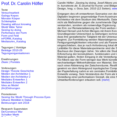
Prof. Dr. Carolin Höfler
Carolin Höfler: „Seeing by doing. Josef Albers und
in:
kunsttexte.de
. E-Journal für Kunst- und Bild
Design, hrsg. v. Gora Jain, 2010 (12 Seiten).
www
Texte
Versuchsarbeit
Entgegen des oft entworfenen Szenarios von der 
György Kepes
Digitalen beginnen gegenwärtige Form-Auseinan
Monster Körper
Architektur mit dem Studium des Werkstoffs. Dab
Schleimpilze
nicht als Maßnahme gegen die zunehmende Digit
Drawing without knowing
verstanden, sondern als notwendige Ergänzung.
World Wide Tahrir
der Ent- zur Rematerialisierung der Form werben 
Seeing by doing
Michael Hensel und Achim Menges mit ihrem Konz
Performanz der Form
Grundlegender Unterschied zu bisherigen rechn
Form und Feld
dass ihre gestalterische Tätigkeit mit der Unters
inFORM_Katalog
beginnt. Zur Formbildung werden Materialeigens
Mediaturen_Katalog
Fertigungsmöglichkeiten erkundet und als Paramet
eingeschrieben, das je nach Anforderung lokal d
Tagungen | Vorträge
Leitbilder für diese Materialexperimente sind die
Beiträge 2010-26
Bauhaus der Zwanziger Jahre. Vor allem die Studi
Tagungsorganisationen
Erforschung der konstruktiven, funktionalen und
Material galten, finden Eingang in die Vorstellu
Erwähnungen
Für Albers war die Form weniger das Werk künstle
Zitate | Porträts
wechselseitiger Wirkverhältnisse von Material, S
nach einer Aktivierung der Zwischenräume, Res
Vorlesungen
gewinnt vor dem Hintergrund topologischer Comput
Design Theorie Geschichte
der Papierfaltung nahm er ein zentrales Formbil
Medien der Architektur 1
Entwürfe vorweg. Sein Verständnis der Form als 
Medien der Architektur 2
Vorstellung einer performativen Gestalt, die eine
Mediales Entwerfen 1
Umweltanforderungen erlauben soll.
[mehr]
Mediales Entwerfen 2
Idea as Model
(An)Ordnungen
Promotionen
Seeing the World Through Process Eyes
Urbane Mobilität in Dakar
Betreuungen seit 2018
Research Supervision
De/Construct War
Schalker Markt