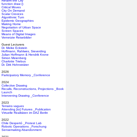
Refarm the City
function draw ()
Critical Moves
City On Demand
Scalar Crevices
Algorithmic Turn
Epidemic Geographies
Making Home
Negotiation of Urban Space
Screen Spaces
Means of Digital Images
Vernetzte Reisebilder
Guest Lecturers
Dr. Meike Eckstein
Hoffmann, Rahlwes, Sieverding
Julian Hoffmann & Hendrik Krone
Simon Meienberg
Charlotte Triebus
Dr. Dirk Hohnsträter
2026
Participatory Memory _Conference
2024
Collective Drawing
Recalls, Reconstructions, Projections _Book
Launch
Intervening Drawing _Conference
2023
Terrains vagues
Attending [to] Futures _Publication
Virtuelle Realitäten im DAZ Berlin
2022
Chile Despertó _Protest Lab
Robotic Operations _Forschung
Sensemaking Abandonment
2021