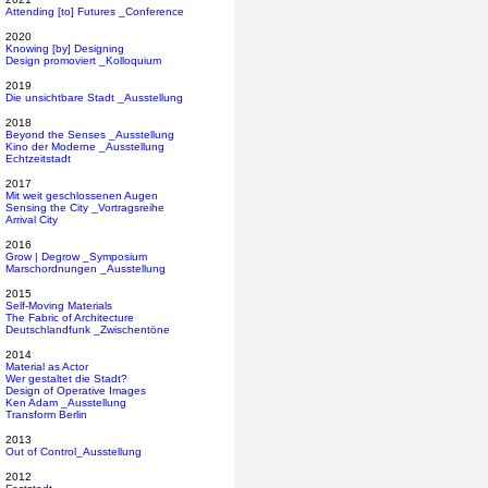
Attending [to] Futures _Conference
2020
Knowing [by] Designing
Design promoviert _Kolloquium
2019
Die unsichtbare Stadt _Ausstellung
2018
Beyond the Senses _Ausstellung
Kino der Moderne _Ausstellung
Echtzeitstadt
2017
Mit weit geschlossenen Augen
Sensing the City _Vortragsreihe
Arrival City
2016
Grow | Degrow _Symposium
Marschordnungen _Ausstellung
2015
Self-Moving Materials
The Fabric of Architecture
Deutschlandfunk _Zwischentöne
2014
Material as Actor
Wer gestaltet die Stadt?
Design of Operative Images
Ken Adam _Ausstellung
Transform Berlin
2013
Out of Control_Ausstellung
2012